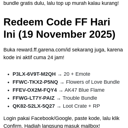
bundle gratis dulu, lalu top up murah kalau kurang!
Redeem Code FF Hari
Ini (19 November 2025)
Buka reward.ff.garena.com/id sekarang juga, karena
kode ini aktif cuma 24 jam!
P3LX-6V9T-M2QH
→ 20 + Emote
FFWC-TKX2-P5NQ
→ Flowers of Love Bundle
FFEV-OX2M-FQY4
→ AK47 Blue Flame
FFWG-LT7Y-PAIZ
→ Trouble Bundle
QK82-S2LX-5Q27
→ Loot Crate + RP
Login pakai Facebook/Google, paste kode, lalu klik
Confirm. Hadiah langsung masuk mailbox!