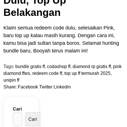
Dulu, Top Up
Belakangan
Klaim semua redeem code dulu, selesaikan Pink,
baru top up kalau masih kurang. Dengan cara ini,
kamu bisa jadi sultan tanpa boros. Selamat hunting
bundle baru, Booyah terus malam ini!
Tags:
bundle gratis ff
,
codashop ff
,
diamond rp gratis ff
,
pink
diamond ffws
,
redeem code ff
,
top up ff termurah 2025
,
unipin ff
Share:
Facebook
Twitter
Linkedin
Cari
Cari