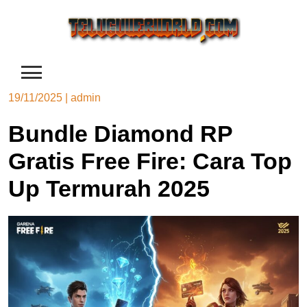
Skip
to
content
19/11/2025
|
admin
Bundle Diamond RP
Gratis Free Fire: Cara Top
Up Termurah 2025