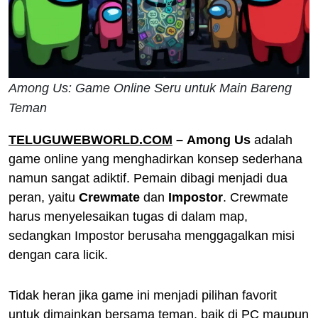
Among Us: Game Online Seru untuk Main Bareng
Teman
TELUGUWEBWORLD.COM
–
Among Us
adalah
game online yang menghadirkan konsep sederhana
namun sangat adiktif. Pemain dibagi menjadi dua
peran, yaitu
Crewmate
dan
Impostor
. Crewmate
harus menyelesaikan tugas di dalam map,
sedangkan Impostor berusaha menggagalkan misi
dengan cara licik.
Tidak heran jika game ini menjadi pilihan favorit
untuk dimainkan bersama teman, baik di PC maupun