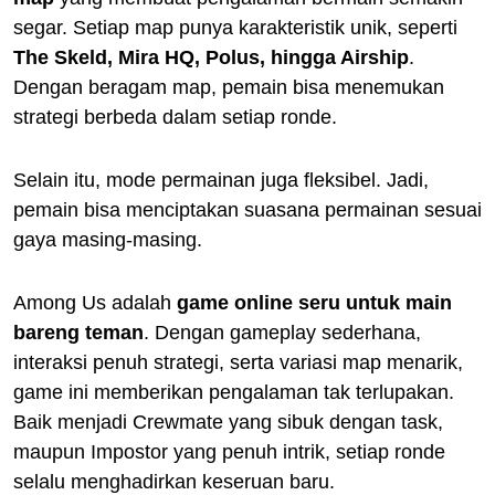
segar. Setiap map punya karakteristik unik, seperti
The Skeld, Mira HQ, Polus, hingga Airship
.
Dengan beragam map, pemain bisa menemukan
strategi berbeda dalam setiap ronde.
Selain itu, mode permainan juga fleksibel. Jadi,
pemain bisa menciptakan suasana permainan sesuai
gaya masing-masing.
Among Us adalah
game online seru untuk main
bareng teman
. Dengan gameplay sederhana,
interaksi penuh strategi, serta variasi map menarik,
game ini memberikan pengalaman tak terlupakan.
Baik menjadi Crewmate yang sibuk dengan task,
maupun Impostor yang penuh intrik, setiap ronde
selalu menghadirkan keseruan baru.