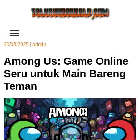
Skip
to
content
30/08/2025
|
admin
Among Us: Game Online
Seru untuk Main Bareng
Teman