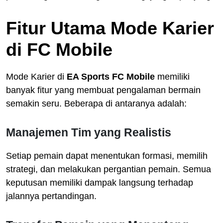
Fitur Utama Mode Karier
di FC Mobile
Mode Karier di
EA Sports FC Mobile
memiliki
banyak fitur yang membuat pengalaman bermain
semakin seru. Beberapa di antaranya adalah:
Manajemen Tim yang Realistis
Setiap pemain dapat menentukan formasi, memilih
strategi, dan melakukan pergantian pemain. Semua
keputusan memiliki dampak langsung terhadap
jalannya pertandingan.