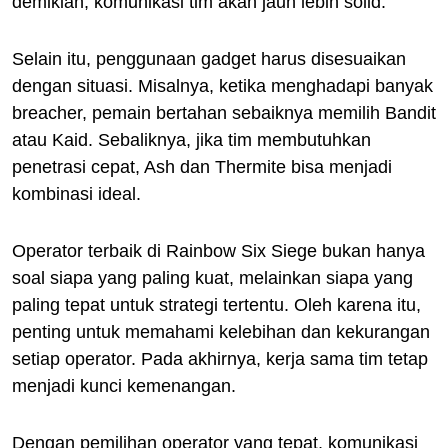
demikian, komunikasi tim akan jauh lebih solid.
Selain itu, penggunaan gadget harus disesuaikan
dengan situasi. Misalnya, ketika menghadapi banyak
breacher, pemain bertahan sebaiknya memilih Bandit
atau Kaid. Sebaliknya, jika tim membutuhkan
penetrasi cepat, Ash dan Thermite bisa menjadi
kombinasi ideal.
Operator terbaik di Rainbow Six Siege bukan hanya
soal siapa yang paling kuat, melainkan siapa yang
paling tepat untuk strategi tertentu. Oleh karena itu,
penting untuk memahami kelebihan dan kekurangan
setiap operator. Pada akhirnya, kerja sama tim tetap
menjadi kunci kemenangan.
Dengan pemilihan operator yang tepat, komunikasi