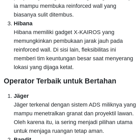
ia mampu membuka reinforced wall yang
biasanya sulit ditembus.
Hibana
Hibana memiliki gadget X-KAIROS yang
memungkinkan pembukaan jarak jauh pada
reinforced wall. Di sisi lain, fleksibilitas ini
memberi tim keuntungan besar saat menyerang
lokasi yang dijaga ketat.
Operator Terbaik untuk Bertahan
Jäger
Jäger terkenal dengan sistem ADS miliknya yang
mampu menetralkan granat dan proyektil lawan.
Oleh karena itu, ia sering menjadi pilihan utama
untuk menjaga ruangan tetap aman.
Bandit