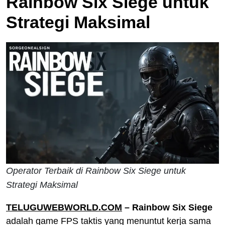
Rainbow Six Siege untuk
Strategi Maksimal
Operator Terbaik di Rainbow Six Siege untuk
Strategi Maksimal
TELUGUWEBWORLD.COM
–
Rainbow Six Siege
adalah game FPS taktis yang menuntut kerja sama