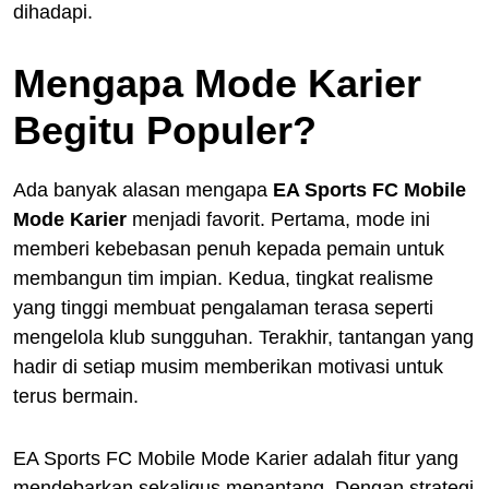
dihadapi.
Mengapa Mode Karier
Begitu Populer?
Ada banyak alasan mengapa
EA Sports FC Mobile
Mode Karier
menjadi favorit. Pertama, mode ini
memberi kebebasan penuh kepada pemain untuk
membangun tim impian. Kedua, tingkat realisme
yang tinggi membuat pengalaman terasa seperti
mengelola klub sungguhan. Terakhir, tantangan yang
hadir di setiap musim memberikan motivasi untuk
terus bermain.
EA Sports FC Mobile Mode Karier adalah fitur yang
mendebarkan sekaligus menantang. Dengan strategi