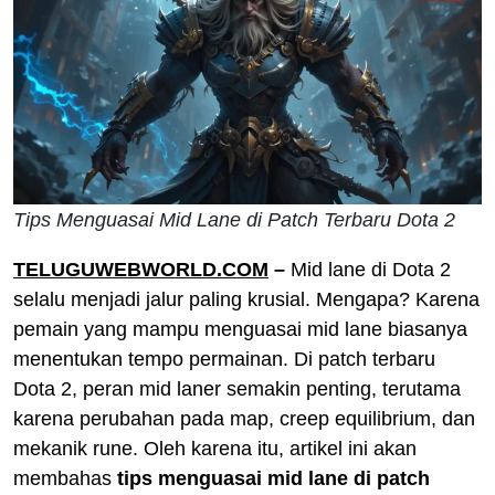
Tips Menguasai Mid Lane di Patch Terbaru Dota 2
TELUGUWEBWORLD.COM
–
Mid lane di Dota 2
selalu menjadi jalur paling krusial. Mengapa? Karena
pemain yang mampu menguasai mid lane biasanya
menentukan tempo permainan. Di patch terbaru
Dota 2, peran mid laner semakin penting, terutama
karena perubahan pada map, creep equilibrium, dan
mekanik rune. Oleh karena itu, artikel ini akan
membahas
tips menguasai mid lane di patch