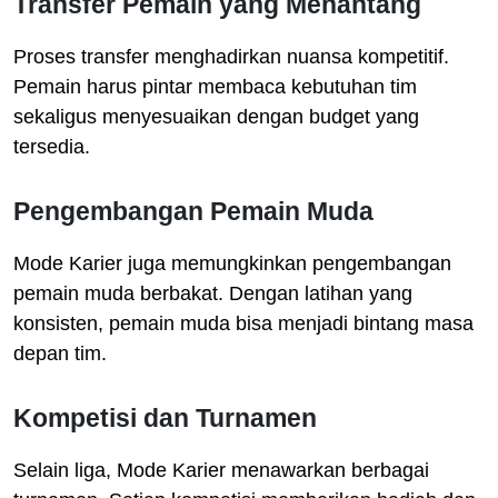
Transfer Pemain yang Menantang
Proses transfer menghadirkan nuansa kompetitif.
Pemain harus pintar membaca kebutuhan tim
sekaligus menyesuaikan dengan budget yang
tersedia.
Pengembangan Pemain Muda
Mode Karier juga memungkinkan pengembangan
pemain muda berbakat. Dengan latihan yang
konsisten, pemain muda bisa menjadi bintang masa
depan tim.
Kompetisi dan Turnamen
Selain liga, Mode Karier menawarkan berbagai