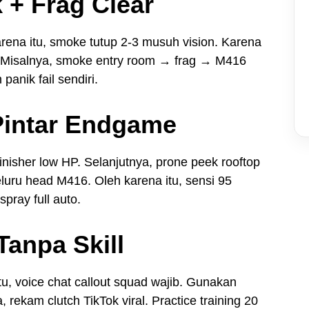
 + Frag Clear
karena itu, smoke tutup 2-3 musuh vision. Karena
HP. Misalnya, smoke entry room → frag → M416
panik fail sendiri.
 Pintar Endgame
finisher low HP. Selanjutnya, prone peek rooftop
peluru head M416. Oleh karena itu, sensi 95
spray full auto.
Tanpa Skill
tu, voice chat callout squad wajib. Gunakan
, rekam clutch TikTok viral. Practice training 20