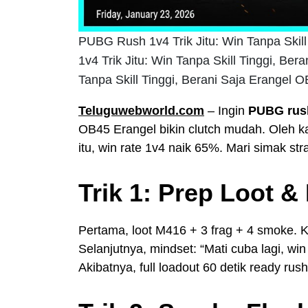
PUBG Rush 1v4 Trik Jitu: Win Tanpa Skil
1v4 Trik Jitu: Win Tanpa Skill Tinggi, Be
Tanpa Skill Tinggi, Berani Saja Erangel 
Teluguwebworld.com
– Ingin
PUBG rush 
OB45 Erangel bikin clutch mudah. Oleh kar
itu, win rate 1v4 naik 65%. Mari simak stra
Trik 1: Prep Loot &
Pertama, loot M416 + 3 frag + 4 smoke. K
Selanjutnya, mindset: “Mati cuba lagi, wi
Akibatnya, full loadout 60 detik ready rush