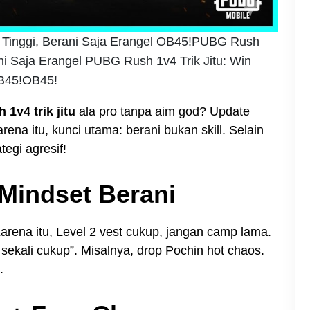
l Tinggi, Berani Saja Erangel OB45!PUBG Rush
rani Saja Erangel PUBG Rush 1v4 Trik Jitu: Win
OB45!OB45!
1v4 trik jitu
ala pro tanpa aim god? Update
ena itu, kunci utama: berani bukan skill. Selain
tegi agresif!
 Mindset Berani
arena itu, Level 2 vest cukup, jangan camp lama.
n sekali cukup”. Misalnya, drop Pochin hot chaos.
.