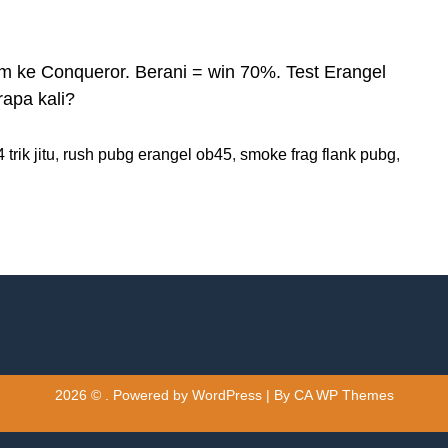
um ke Conqueror. Berani = win 70%. Test Erangel
apa kali?
trik jitu
,
rush pubg erangel ob45
,
smoke frag flank pubg
,
2026 © . Powered by WordPress | By
CA WP Themes