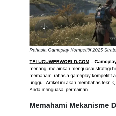
Rahasia Gameplay Kompetitif 2025 Strate
TELUGUWEBWORLD.COM
–
Gameplay
menang, melainkan menguasai strategi hing
memahami rahasia gameplay kompetitif a
unggul. Artikel ini akan membahas teknik,
Anda menguasai permainan.
Memahami Mekanisme D