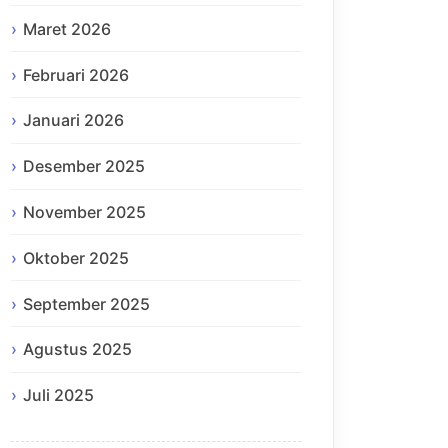
Maret 2026
Februari 2026
Januari 2026
Desember 2025
November 2025
Oktober 2025
September 2025
Agustus 2025
Juli 2025