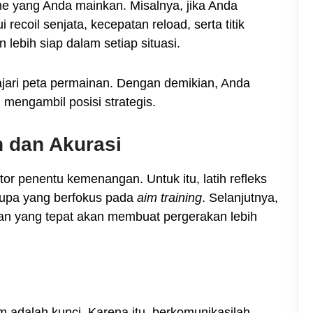
e yang Anda mainkan. Misalnya, jika Anda
ui recoil senjata, kecepatan reload, serta titik
lebih siap dalam setiap situasi.
ajari peta permainan. Dengan demikian, Anda
mengambil posisi strategis.
 dan Akurasi
or penentu kemenangan. Untuk itu, latih refleks
rupa yang berfokus pada
aim training
. Selanjutnya,
aian yang tepat akan membuat pergerakan lebih
m adalah kunci. Karena itu, berkomunikasilah