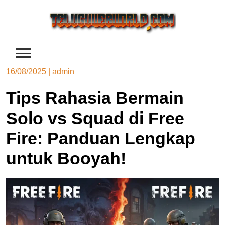
Skip
to
content
16/08/2025
|
admin
Tips Rahasia Bermain
Solo vs Squad di Free
Fire: Panduan Lengkap
untuk Booyah!