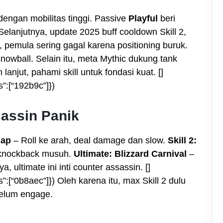
dengan mobilitas tinggi. Passive
Playful
beri
 Selanjutnya, update 2025 buff cooldown Skill 2,
pemula sering gagal karena positioning buruk.
snowball. Selain itu, meta Mythic dukung tank
 lanjut, pahami skill untuk fondasi kuat. []
”:[“192b9c”]})
sassin Panik
lap
– Roll ke arah, deal damage dan slow.
Skill 2:
 knockback musuh.
Ultimate: Blizzard Carnival
–
, ultimate ini inti counter assassin. []
:[“0b8aec”]}) Oleh karena itu, max Skill 2 dulu
ebelum engage.