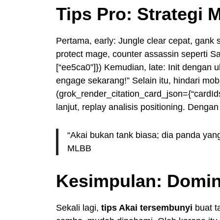
Tips Pro: Strategi 
Pertama, early: Jungle clear cepat, gank 
protect mage, counter assassin seperti Sa
[“ee5ca0”]}) Kemudian, late: Init dengan u
engage sekarang!” Selain itu, hindari mobi
(grok_render_citation_card_json={“cardIds
lanjut, replay analisis positioning. Deng
“Akai bukan tank biasa; dia panda yang
MLBB
Kesimpulan: Domin
Sekali lagi,
tips Akai tersembunyi
buat ta