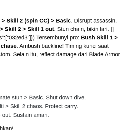
n) > Skill 2 (spin CC) > Basic
. Disrupt assassin.
> Skill 2 > Skill 1 out
. Stun chain, bikin lari. []
s”:[“032ed3”]}) Tersembunyi pro:
Bush Skill 1 >
y chase
. Ambush backline! Timing kunci saat
stom. Selain itu, reflect damage dari Blade Armor
timate stun > Basic. Shut down dive.
ti > Skill 2 chaos. Protect carry.
ate out. Sustain aman.
ahkan!