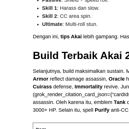
Skill 1
: Harass dan slow.
Skill 2
: CC area spin.
Ultimate
: Multi-roll stun.
Dengan ini,
tips Akai
lebih gampang. Hasi
Build Terbaik Akai 
Selanjutnya, build maksimalkan sustain. 
Armor
reflect damage assassin,
Oracle
h
Cuirass
defense,
Immortality
revive. Ju
(grok_render_citation_card_json={“cardId
assassin. Oleh karena itu, emblem
Tank
d
3000+ HP. Selain itu, spell
Purify
anti-CC