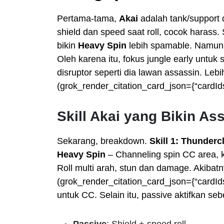
Pertama-tama,
Akai
adalah tank/support 
shield dan speed saat roll, cocok harass.
bikin
Heavy Spin
lebih spamable. Namun, 
Oleh karena itu, fokus jungle early untuk 
disruptor seperti dia lawan assassin. Lebih
(grok_render_citation_card_json={“cardIds
Skill Akai yang Bikin As
Sekarang, breakdown.
Skill 1: Thunderc
Heavy Spin
– Channeling spin CC area,
Roll multi arah, stun dan damage. Akibatnya
(grok_render_citation_card_json={“cardIds”
untuk CC. Selain itu, passive aktifkan s
Passive
: Shield + speed roll.