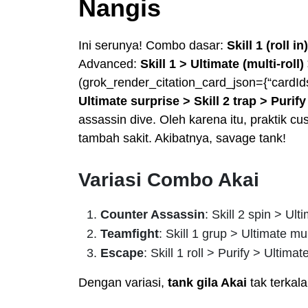
Nangis
Ini serunya! Combo dasar:
Skill 1 (roll i
Advanced:
Skill 1 > Ultimate (multi-roll) 
(grok_render_citation_card_json={“cardId
Ultimate surprise > Skill 2 trap > Purif
assassin dive. Oleh karena itu, praktik cu
tambah sakit. Akibatnya, savage tank!
Variasi Combo Akai
Counter Assassin
: Skill 2 spin > Ul
Teamfight
: Skill 1 grup > Ultimate mul
Escape
: Skill 1 roll > Purify > Ultim
Dengan variasi,
tank gila Akai
tak terkal