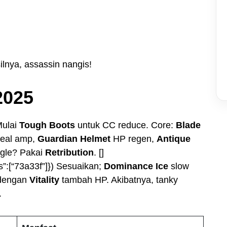
lnya, assassin nangis!
2025
Mulai
Tough Boots
untuk CC reduce. Core:
Blade
eal amp,
Guardian Helmet
HP regen,
Antique
ngle? Pakai
Retribution
. []
s”:[“73a33f”]}) Sesuaikan;
Dominance Ice
slow
engan
Vitality
tambah HP. Akibatnya, tanky
.