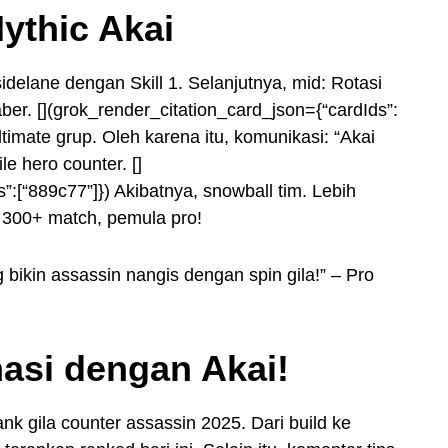
Mythic Akai
sidelane dengan Skill 1. Selanjutnya, mid: Rotasi
ber. [](grok_render_citation_card_json={“cardIds”:
ltimate grup. Oleh karena itu, komunikasi: “Akai
le hero counter. []
”:[“889c77”]}) Akibatnya, snowball tim. Lebih
an 300+ match, pemula pro!
 bikin assassin nangis dengan spin gila!” – Pro
asi dengan Akai!
nk gila counter assassin 2025. Dari build ke