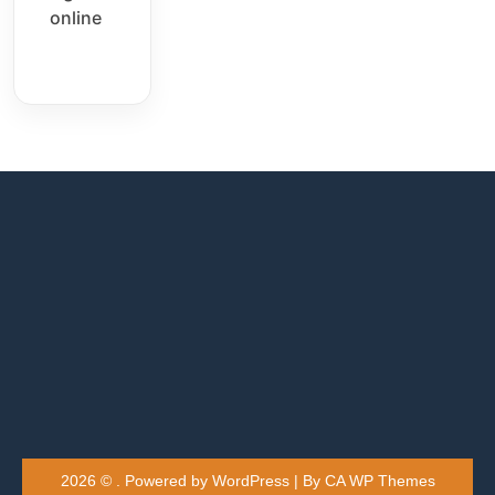
online
2026 © . Powered by WordPress | By
CA WP Themes