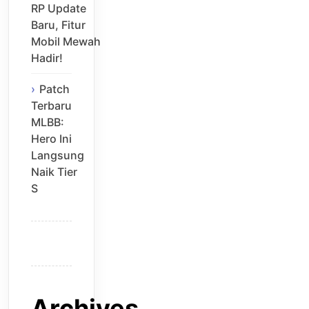
RP Update
Baru, Fitur
Mobil Mewah
Hadir!
Patch
Terbaru
MLBB:
Hero Ini
Langsung
Naik Tier
S
Archives