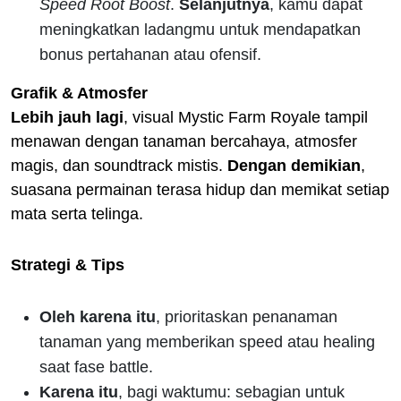
Speed Root Boost
.
Selanjutnya
, kamu dapat
meningkatkan ladangmu untuk mendapatkan
bonus pertahanan atau ofensif.
Grafik & Atmosfer
Lebih jauh lagi
, visual Mystic Farm Royale tampil
menawan dengan tanaman bercahaya, atmosfer
magis, dan soundtrack mistis.
Dengan demikian
,
suasana permainan terasa hidup dan memikat setiap
mata serta telinga.
Strategi & Tips
Oleh karena itu
, prioritaskan penanaman
tanaman yang memberikan speed atau healing
saat fase battle.
Karena itu
, bagi waktumu: sebagian untuk