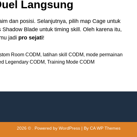
Duel Langsung
aim dan posisi. Selanjutnya, pilih map Cage untuk
Shadow Blade untuk timing skill. Oleh karena itu,
amu jadi
pro sejati
!
stom Room CODM
,
latihan skill CODM
,
mode permainan
ked Legendary CODM
,
Training Mode CODM
2026 © . Powered by WordPress | By
CA WP Themes