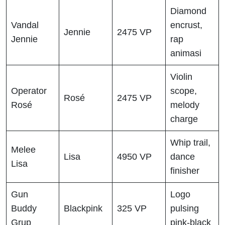
Diamond
Vandal
encrust,
Jennie
2475 VP
Jennie
rap
animasi
Violin
Operator
scope,
Rosé
2475 VP
Rosé
melody
charge
Whip trail,
Melee
Lisa
4950 VP
dance
Lisa
finisher
Gun
Logo
Buddy
Blackpink
325 VP
pulsing
Grup
pink-black