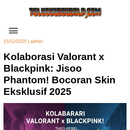
Skip
to
content
15/12/2025
|
admin
Kolaborasi Valorant x
Blackpink: Jisoo
Phantom! Bocoran Skin
Eksklusif 2025