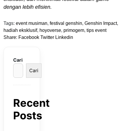
dengan lebih efisien.
Tags:
event musiman
,
festival genshin
,
Genshin Impact
,
hadiah eksklusif
,
hoyoverse
,
primogem
,
tips event
Share:
Facebook
Twitter
Linkedin
Cari
Cari
Recent
Posts