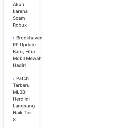
Akun
karena
Scam
Robux
Brookhaven
RP Update
Baru, Fitur
Mobil Mewah
Hadir!
Patch
Terbaru
MLBB:
Hero Ini
Langsung
Naik Tier
S