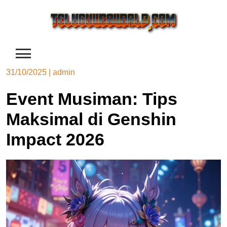
Skip
to
content
31/10/2025
|
admin
Event Musiman: Tips
Maksimal di Genshin
Impact 2026