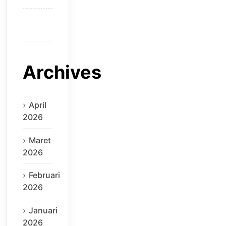
Archives
April
2026
Maret
2026
Februari
2026
Januari
2026