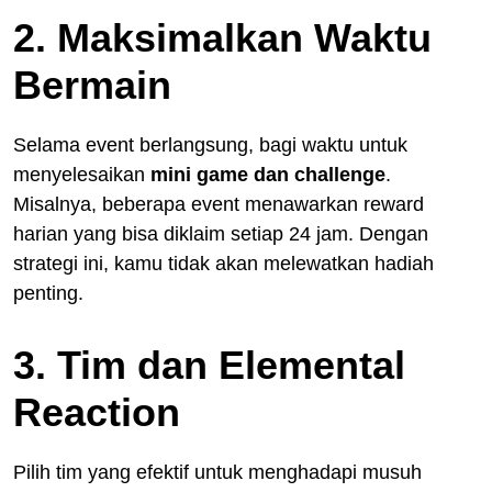
2. Maksimalkan Waktu
Bermain
Selama event berlangsung, bagi waktu untuk
menyelesaikan
mini game dan challenge
.
Misalnya, beberapa event menawarkan reward
harian yang bisa diklaim setiap 24 jam. Dengan
strategi ini, kamu tidak akan melewatkan hadiah
penting.
3. Tim dan Elemental
Reaction
Pilih tim yang efektif untuk menghadapi musuh