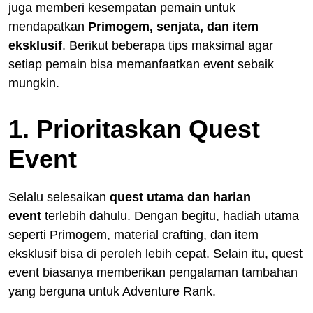
juga memberi kesempatan pemain untuk
mendapatkan
Primogem, senjata, dan item
eksklusif
. Berikut beberapa tips maksimal agar
setiap pemain bisa memanfaatkan event sebaik
mungkin.
1. Prioritaskan Quest
Event
Selalu selesaikan
quest utama dan harian
event
terlebih dahulu. Dengan begitu, hadiah utama
seperti Primogem, material crafting, dan item
eksklusif bisa di peroleh lebih cepat. Selain itu, quest
event biasanya memberikan pengalaman tambahan
yang berguna untuk Adventure Rank.