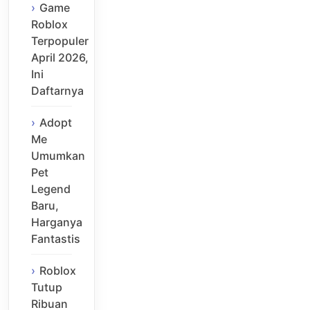
Game
Roblox
Terpopuler
April 2026,
Ini
Daftarnya
Adopt
Me
Umumkan
Pet
Legend
Baru,
Harganya
Fantastis
Roblox
Tutup
Ribuan