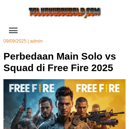
Skip
to
content
09/09/2025
|
admin
Perbedaan Main Solo vs
Squad di Free Fire 2025