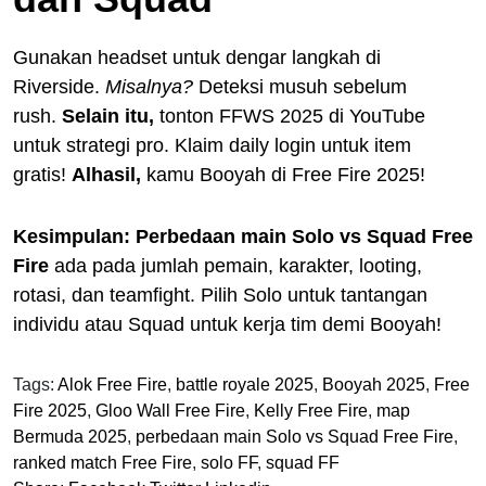
Gunakan headset untuk dengar langkah di
Riverside.
Misalnya?
Deteksi musuh sebelum
rush.
Selain itu,
tonton FFWS 2025 di YouTube
untuk strategi pro. Klaim daily login untuk item
gratis!
Alhasil,
kamu Booyah di Free Fire 2025!
Kesimpulan:
Perbedaan main Solo vs Squad Free
Fire
ada pada jumlah pemain, karakter, looting,
rotasi, dan teamfight. Pilih Solo untuk tantangan
individu atau Squad untuk kerja tim demi Booyah!
Tags:
Alok Free Fire
,
battle royale 2025
,
Booyah 2025
,
Free
Fire 2025
,
Gloo Wall Free Fire
,
Kelly Free Fire
,
map
Bermuda 2025
,
perbedaan main Solo vs Squad Free Fire
,
ranked match Free Fire
,
solo FF
,
squad FF