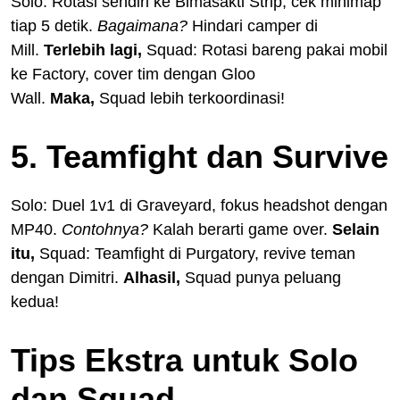
Solo: Rotasi sendiri ke Bimasakti Strip, cek minimap
tiap 5 detik.
Bagaimana?
Hindari camper di
Mill.
Terlebih lagi,
Squad: Rotasi bareng pakai mobil
ke Factory, cover tim dengan Gloo
Wall.
Maka,
Squad lebih terkoordinasi!
5. Teamfight dan Survive
Solo: Duel 1v1 di Graveyard, fokus headshot dengan
MP40.
Contohnya?
Kalah berarti game over.
Selain
itu,
Squad: Teamfight di Purgatory, revive teman
dengan Dimitri.
Alhasil,
Squad punya peluang
kedua!
Tips Ekstra untuk Solo
dan Squad