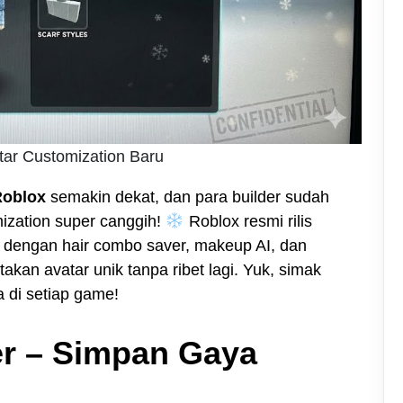
tar Customization Baru
Roblox
semakin dekat, dan para builder sudah
mization super canggih!
Roblox resmi rilis
p dengan hair combo saver, makeup AI, dan
akan avatar unik tanpa ribet lagi. Yuk, simak
a di setiap game!
er – Simpan Gaya