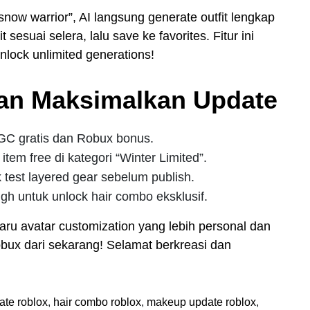
now warrior”, AI langsung generate outfit lengkap
sesuai selera, lalu save ke favorites. Fitur ini
nlock unlimited generations!
dan Maksimalkan Update
UGC gratis dan Robux bonus.
tem free di kategori “Winter Limited”.
k test layered gear sebelum publish.
gh untuk unlock hair combo eksklusif.
aru avatar customization yang lebih personal dan
Robux dari sekarang! Selamat berkreasi dan
ate roblox
,
hair combo roblox
,
makeup update roblox
,