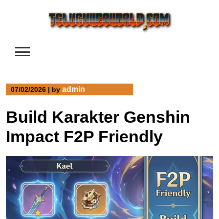
Skip
to
content
admin
07/02/2026
|
by
Build Karakter Genshin
Impact F2P Friendly