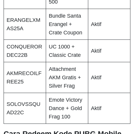
500
Bundle Santa
ERANGELXM
Erangel +
Aktif
AS25A
Crate Coupon
CONQUEROR
UC 1000 +
Aktif
DEC22B
Classic Crate
Attachment
AKMRECOILF
AKM Gratis +
Aktif
REE25
Silver Frag
Emote Victory
SOLOVSSQU
Dance + Gold
Aktif
AD22C
Frag 100
Cara Redeem Kode PUBG Mobile