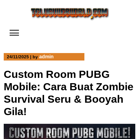
Skip
to
content
admin
24/11/2025
|
by
Custom Room PUBG
Mobile: Cara Buat Zombie
Survival Seru & Booyah
Gila!