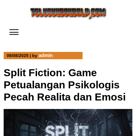
Skip
to
content
admin
08/08/2025
|
by
Split Fiction: Game
Petualangan Psikologis
Pecah Realita dan Emosi