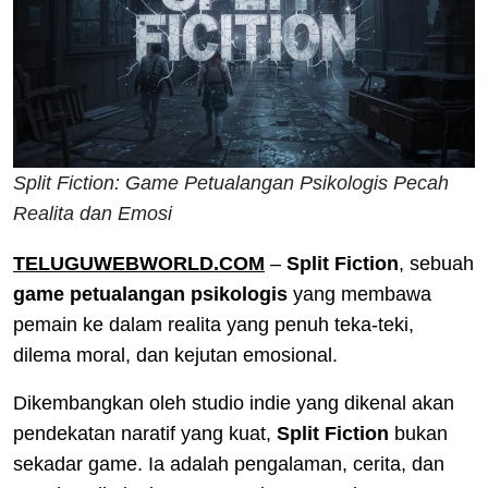
Split Fiction: Game Petualangan Psikologis Pecah
Realita dan Emosi
TELUGUWEBWORLD.COM
–
Split Fiction
, sebuah
game petualangan psikologis
yang membawa
pemain ke dalam realita yang penuh teka-teki,
dilema moral, dan kejutan emosional.
Dikembangkan oleh studio indie yang dikenal akan
pendekatan naratif yang kuat,
Split Fiction
bukan
sekadar game. Ia adalah pengalaman, cerita, dan